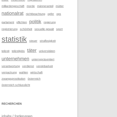
milliardengeschäft
morde
männeranteil
mütter
#002
nationalrat
nichtbeachtung
opfer
ops
#001
politik
parlament
pflichten
regierung
registrierung
schönheit
sexuelle gewalt
sport
statistik
steuer
straflosigkeit
täter
teilzeit
teilzeitjobs
universitäten
unternehmen
unterrepräsentiert
verantwortung
verdienst
vereinbarkeit
verpackung
wahlen
wirtschaft
zwangsprostitution
österreich
österreich schlusslicht
RECHERCHEN
inhalte / forderungen