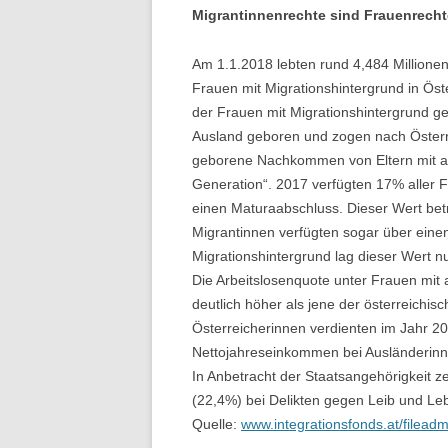
Migrantinnenrechte sind Frauenrecht
Am 1.1.2018 lebten rund 4,484 Millionen
Frauen mit Migrationshintergrund in Ös
der Frauen mit Migrationshintergrund ge
Ausland geboren und zogen nach Österre
geborene Nachkommen von Eltern mit au
Generation“. 2017 verfügten 17% aller F
einen Maturaabschluss. Dieser Wert bet
Migrantinnen verfügten sogar über ein
Migrationshintergrund lag dieser Wert n
Die Arbeitslosenquote unter Frauen mit
deutlich höher als jene der österreichis
Österreicherinnen verdienten im Jahr 20
Nettojahreseinkommen bei Ausländerinne
In Anbetracht der Staatsangehörigkeit ze
(22,4%) bei Delikten gegen Leib und Le
Quelle:
www.integrationsfonds.at/fileadm