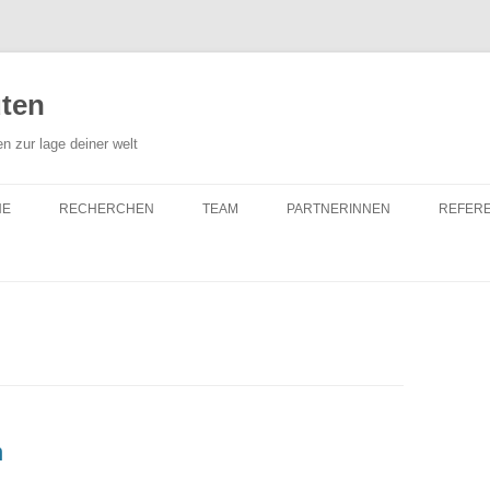
uten
en zur lage deiner welt
NE
RECHERCHEN
TEAM
PARTNERINNEN
REFER
n