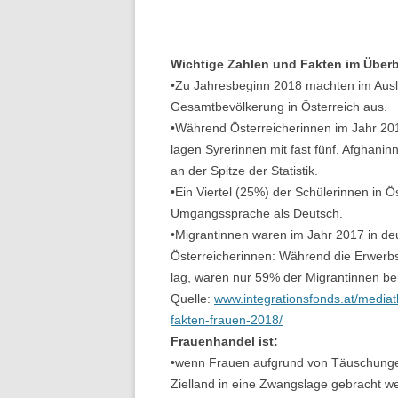
Wichtige Zahlen und Fakten im Überb
•Zu Jahresbeginn 2018 machten im Ausl
Gesamtbevölkerung in Österreich aus.
•Während Österreicherinnen im Jahr 2017
lagen Syrerinnen mit fast fünf, Afghanin
an der Spitze der Statistik.
•Ein Viertel (25%) der Schülerinnen in Ö
Umgangssprache als Deutsch.
•Migrantinnen waren im Jahr 2017 in de
Österreicherinnen: Während die Erwerbs
lag, waren nur 59% der Migrantinnen ber
Quelle:
www.integrationsfonds.at/mediat
fakten-frauen-2018/
Frauenhandel ist:
•wenn Frauen aufgrund von Täuschunge
Zielland in eine Zwangslage gebracht w