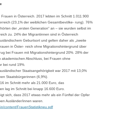
e
 Frauen in Österreich. 2017 lebten im Schnitt 1.011.900
terreich (23,1% der weiblichen Gesamtbevölke- rung). 76%
hörten der „ersten Generation“ an – sie wurden selbst im
ich zu. 24% der Migrantinnen sind in Österreich
sländischem Geburtsort und gelten daher als „zweite
rauen in Öster- reich ohne Migrationshintergrund über
rug bei Frauen mit Migrationshintergrund 20%. 28% der
en akademischen Abschluss, bei Frauen ohne
ur bei rund 19%.
 ausländischer Staatsangehörigkeit war 2017 mit 13,0%
chen Staatsbürgerinnen (6,9%).
16 im Schnitt mehr als 21.000 Euro, das
n lag im Schnitt bei knapp 16.600 Euro.
igt sich, dass 2017 etwas mehr als ein Fünftel der Opfer
ben Ausländer/innen waren.
in/content/FrauenStatistikneu.pdf