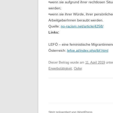
•wenn sie aufgrund ihrer rechtlosen Si
werden;
•wenn sie ihrer Würde, ihrer persönlich
ArbeitgeberInnen beraubt werden.
Quelle:
no-racism.net/article/4258/
Links:
LEFÖ – eine feministische Migrantinneno
Österreich:
lefoe.at/index.php/ibf.html
Dieser Beitrag wurde am
11. April 2019
unte
Erwerbstätigkeit
,
Opfer
.
Stolz präsentiert von WordPress