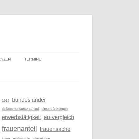
ENZEN
TERMINE
#008
#007
#006
bundesländer
1919
einkommensunterschied
einschränkungen
#005
erwerbstätigkeit
eu-vergleich
#004
frauenanteil
frauensache
#003
kultur
meilenstein
migrationen