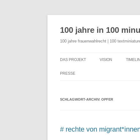
Zum
Inhalt
springen
100 jahre in 100 min
100 jahre frauenwahlrecht | 100 textminiatur
DAS PROJEKT
VISION
TIMELI
KONZEPT
PRESSE
MODULE
PRESSESPIEGEL
DOWNLOADS
SCHLAGWORT-ARCHIV:
DOWNLOADS
OPFER
# rechte von migrant*inne