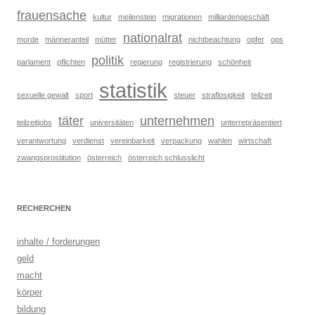
frauensache
kultur
meilenstein
migrationen
milliardengeschäft
nationalrat
morde
männeranteil
mütter
nichtbeachtung
opfer
ops
politik
parlament
pflichten
regierung
registrierung
schönheit
statistik
sexuelle gewalt
sport
steuer
straflosigkeit
teilzeit
täter
unternehmen
teilzeitjobs
universitäten
unterrepräsentiert
verantwortung
verdienst
vereinbarkeit
verpackung
wahlen
wirtschaft
zwangsprostitution
österreich
österreich schlusslicht
RECHERCHEN
inhalte / forderungen
geld
macht
körper
bildung