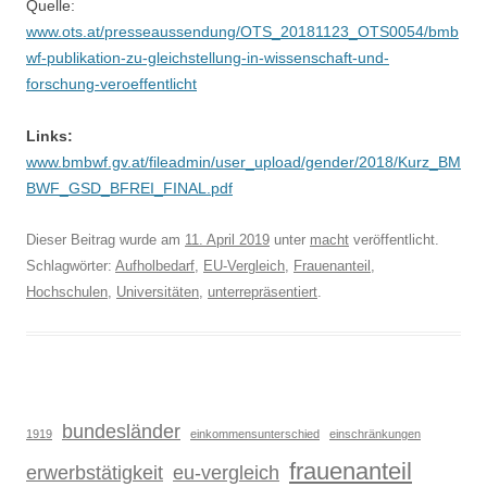
Quelle:
www.ots.at/presseaussendung/OTS_20181123_OTS0054/bmb
wf-publikation-zu-gleichstellung-in-wissenschaft-und-
forschung-veroeffentlicht
Links:
www.bmbwf.gv.at/fileadmin/user_upload/gender/2018/Kurz_BM
BWF_GSD_BFREI_FINAL.pdf
Dieser Beitrag wurde am
11. April 2019
unter
macht
veröffentlicht.
Schlagwörter:
Aufholbedarf
,
EU-Vergleich
,
Frauenanteil
,
Hochschulen
,
Universitäten
,
unterrepräsentiert
.
bundesländer
1919
einkommensunterschied
einschränkungen
frauenanteil
erwerbstätigkeit
eu-vergleich