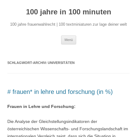
Zum
Inhalt
100 jahre in 100 minuten
springen
100 jahre frauenwahlrecht | 100 textminiaturen zur lage deiner welt
Menü
SCHLAGWORT-ARCHIV:
UNIVERSITÄTEN
# frauen* in lehre und forschung (in %)
Frauen in Lehre und Forschung:
Die Analyse der Gleichstellungsindikatoren der
österreichischen Wissenschafts- und Forschungslandschaft im
internationalen Vergleich zeigt, dass sich die Situation in