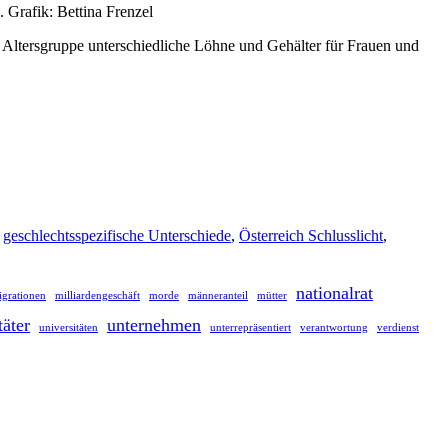
Grafik: Bettina Frenzel
 Altersgruppe unterschiedliche Löhne und Gehälter für Frauen und
,
geschlechtsspezifische Unterschiede
,
Österreich Schlusslicht
,
nationalrat
igrationen
milliardengeschäft
morde
männeranteil
mütter
täter
unternehmen
universitäten
unterrepräsentiert
verantwortung
verdienst