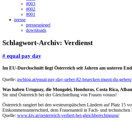
#003
#002
#001
presse
pressespiegel
downloads
Schlagwort-Archiv:
Verdienst
# equal pay day
Im EU-Durchschnitt liegt Österreich seit Jahren am unteren End
Quelle:
awblog.at/equal-pay-day-ueber-82-bruecken-musst-du-gehen/
Was haben Uruguay, die Mongolei, Honduras, Costa Rica, Alba
Sie sind Österreich bei der Gleichstellung von Frauen voraus!
Österreich rangiert bei den westeuropäischen Ländern auf Platz 15 vo
Einkommensunterschied, dem Frauenanteil in Fach- und technischen 
Quelle:
www.kiv.at/oesterreich-verliert-bei-gleichberechtigung/