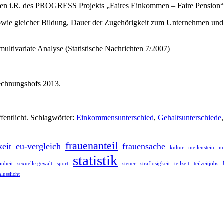
llen i.R. des PROGRESS Projekts „Faires Einkommen – Faire Pension“. 
 sowie gleicher Bildung, Dauer der Zugehörigkeit zum Unternehmen und
ultivariate Analyse (Statistische Nachrichten 7/2007)
echnungshofs 2013.
fentlicht. Schlagwörter:
Einkommensunterschied
,
Gehaltsunterschiede
frauenanteil
keit
eu-vergleich
frauensache
kultur
meilenstein
m
statistik
önheit
sexuelle gewalt
sport
steuer
straflosigkeit
teilzeit
teilzeitjobs
hlusslicht