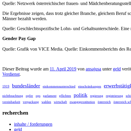
Quelle: Netzwerk österreichischer frauen- und Mädchenberatungsste
Die Ergebnisse zeigen, dass trotz gleicher Branche, gleichem Beruf
Männer bezahlt werden.
Quelle: Geschlechtsspezifische Lohn- und Gehaltsunterschiede. Eine m
Gender Pay Gap
Quelle: Grafik von VICE Media. Quelle: Einkommensberichts des R
Dieser Beitrag wurde am
11. April 2019
von
ansajusa
unter
geld
veröf
Verdienst
.
bundesländer
erwerbstätig
1919
einkommensunterschied
einschränkungen
politik
nichtbeachtung
opfer
ops
parlament
pflichten
regierung
registrierung
sch
vereinbarkeit
verpackung
wahlen
wirtschaft
zwangsprostitution
österreich
österreich sc
recherchen
inhalte / forderungen
geld