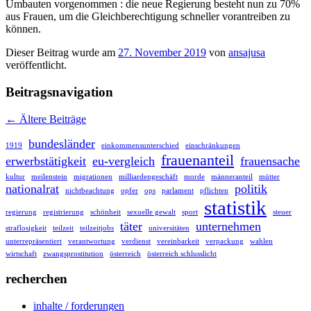
Umbauten vorgenommen : die neue Regierung besteht nun zu 70%
aus Frauen, um die Gleichberechtigung schneller vorantreiben zu
können.
Dieser Beitrag wurde am
27. November 2019
von
ansajusa
veröffentlicht.
Beitragsnavigation
←
Ältere Beiträge
bundesländer
1919
einkommensunterschied
einschränkungen
frauenanteil
erwerbstätigkeit
eu-vergleich
frauensache
kultur
meilenstein
migrationen
milliardengeschäft
morde
männeranteil
mütter
nationalrat
politik
nichtbeachtung
opfer
ops
parlament
pflichten
statistik
regierung
registrierung
schönheit
sexuelle gewalt
sport
steuer
täter
unternehmen
straflosigkeit
teilzeit
teilzeitjobs
universitäten
unterrepräsentiert
verantwortung
verdienst
vereinbarkeit
verpackung
wahlen
wirtschaft
zwangsprostitution
österreich
österreich schlusslicht
recherchen
inhalte / forderungen