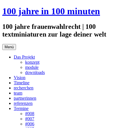
Zum
100 jahre in 100 minuten
Inhalt
springen
100 jahre frauenwahlrecht | 100
textminiaturen zur lage deiner welt
Menü
Das Projekt
konzept
module
downloads
Vision
Timeline
recherchen
team
partnerinnen
referenzen
Termine
#008
#007
#006