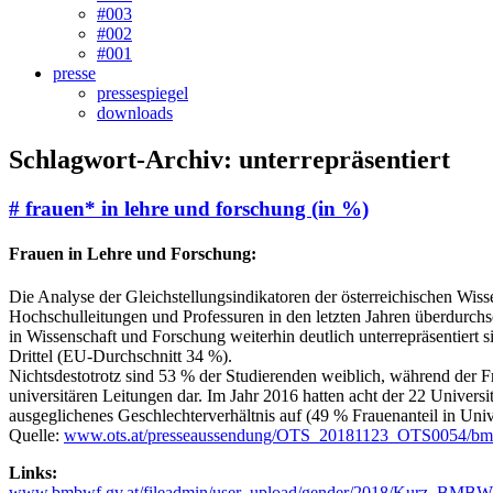
#003
#002
#001
presse
pressespiegel
downloads
Schlagwort-Archiv:
unterrepräsentiert
# frauen* in lehre und forschung (in %)
Frauen in Lehre und Forschung:
Die Analyse der Gleichstellungsindikatoren der österreichischen Wisse
Hochschulleitungen und Professuren in den letzten Jahren überdurchsch
in Wissenschaft und Forschung weiterhin deutlich unterrepräsentiert
Drittel (EU-Durchschnitt 34 %).
Nichtsdestotrotz sind 53 % der Studierenden weiblich, während der Frau
universitären Leitungen dar. Im Jahr 2016 hatten acht der 22 Universi
ausgeglichenes Geschlechterverhältnis auf (49 % Frauenanteil in Univ
Quelle:
www.ots.at/presseaussendung/OTS_20181123_OTS0054/bmbwf-p
Links:
www.bmbwf.gv.at/fileadmin/user_upload/gender/2018/Kurz_B