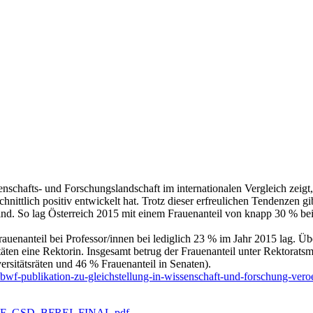
nschafts- und Forschungslandschaft im internationalen Vergleich zeigt, 
nittlich positiv entwickelt hat. Trotz dieser erfreulichen Tendenzen g
 sind. So lag Österreich 2015 mit einem Frauenanteil von knapp 30 % be
enanteil bei Professor/innen bei lediglich 23 % im Jahr 2015 lag. Übera
täten eine Rektorin. Insgesamt betrug der Frauenanteil unter Rektoratsmi
ersitätsräten und 46 % Frauenanteil in Senaten).
ublikation-zu-gleichstellung-in-wissenschaft-und-forschung-veroef
MBWF_GSD_BFREI_FINAL.pdf