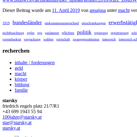
Dieser Beitrag wurde am
11. April 2019
von
ansajusa
unter
macht
ver
bundesländer
erwerbstätig
1919
einkommensunterschied
einschränkungen
politik
nichtbeachtung
opfer
ops
parlament
pflichten
regierung
registrierung
sch
vereinbarkeit
verpackung
wahlen
wirtschaft
zwangsprostitution
österreich
österreich sc
recherchen
inhalte / forderungen
geld
macht
körper
bildung
familie
starsky
friedrich engels platz 21/7/R1
+43 699 1943 55 94
100jahre@starsky.at
star@starsky.at
starsky.at