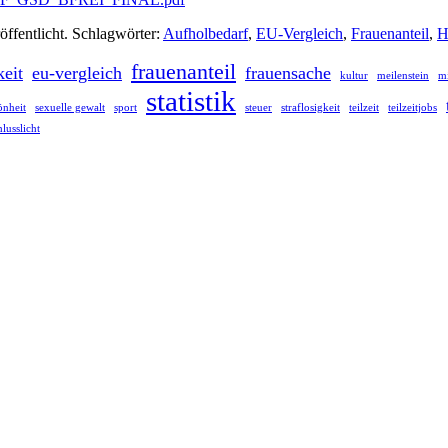
öffentlicht. Schlagwörter:
Aufholbedarf
,
EU-Vergleich
,
Frauenanteil
,
H
frauenanteil
keit
eu-vergleich
frauensache
kultur
meilenstein
m
statistik
önheit
sexuelle gewalt
sport
steuer
straflosigkeit
teilzeit
teilzeitjobs
hlusslicht