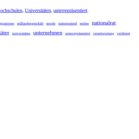
ochschulen
,
Universitäten
,
unterrepräsentiert
.
nationalrat
igrationen
milliardengeschäft
morde
männeranteil
mütter
täter
unternehmen
universitäten
unterrepräsentiert
verantwortung
verdienst