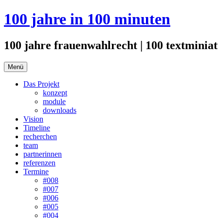
Zum
100 jahre in 100 minuten
Inhalt
springen
100 jahre frauenwahlrecht | 100 textminiat
Menü
Das Projekt
konzept
module
downloads
Vision
Timeline
recherchen
team
partnerinnen
referenzen
Termine
#008
#007
#006
#005
#004