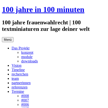
Zum
100 jahre in 100 minuten
Inhalt
springen
100 jahre frauenwahlrecht | 100
textminiaturen zur lage deiner welt
Menü
Das Projekt
konzept
module
downloads
Vision
Timeline
recherchen
team
partnerinnen
referenzen
Termine
#008
#007
#006