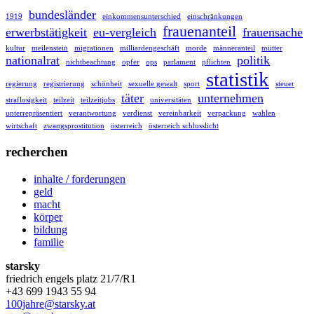
bundesländer
1919
einkommensunterschied
einschränkungen
frauenanteil
erwerbstätigkeit
eu-vergleich
frauensache
kultur
meilenstein
migrationen
milliardengeschäft
morde
männeranteil
mütter
nationalrat
politik
nichtbeachtung
opfer
ops
parlament
pflichten
statistik
regierung
registrierung
schönheit
sexuelle gewalt
sport
steuer
täter
unternehmen
straflosigkeit
teilzeit
teilzeitjobs
universitäten
unterrepräsentiert
verantwortung
verdienst
vereinbarkeit
verpackung
wahlen
wirtschaft
zwangsprostitution
österreich
österreich schlusslicht
recherchen
inhalte / forderungen
geld
macht
körper
bildung
familie
starsky
friedrich engels platz 21/7/R1
+43 699 1943 55 94
100jahre@starsky.at