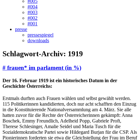
#005
#004
#003
#002
#001
presse
pressespiegel
downloads
Schlagwort-Archiv:
1919
# frauen* im parlament (in %)
Der 16. Februar 1919 ist ein historisches Datum in der
Geschichte Österreichs:
Erstmals durften auch Frauen wählen und selbst gewählt werden.
115 Politikerinnen kandidierten, doch nur acht schafften den Einzug
in die Konstituierende Nationalversammlung am 4. März.
Sie alle
hatten zuvor für die Rechte der Österreicherinnen gekämpft: Anna
Boschek, Emmy Freundlich, Adelheid Popp, Gabriele Proft,
Therese Schlesinger, Amalie Seidel und Maria Tusch für die
Sozialdemokratische Partei sowie Hildegard Burjan für die CSP. Als
Pionierinnen forderten sie etwa die Gleichstellung der Frau im Beruf