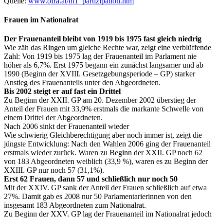
Quelle:
www.ofra.at/ht1_partizipation.htm
Frauen im Nationalrat
Der Frauenanteil bleibt von 1919 bis 1975 fast gleich niedrig
Wie zäh das Ringen um gleiche Rechte war, zeigt eine verblüffende
Zahl: Von 1919 bis 1975 lag der Frauenanteil im Parlament nie
höher als 6,7%. Erst 1975 begann ein zunächst langsamer und ab
1990 (Beginn der XVIII. Gesetzgebungsperiode – GP) starker
Anstieg des Frauenanteils unter den Abgeordneten.
Bis 2002 steigt er auf fast ein Drittel
Zu Beginn der XXII. GP am 20. Dezember 2002 überstieg der
Anteil der Frauen mit 33,9% erstmals die markante Schwelle von
einem Drittel der Abgeordneten.
Nach 2006 sinkt der Frauenanteil wieder
Wie schwierig Gleichberechtigung aber noch immer ist, zeigt die
jüngste Entwicklung: Nach den Wahlen 2006 ging der Frauenanteil
erstmals wieder zurück. Waren zu Beginn der XXII. GP noch 62
von 183 Abgeordneten weiblich (33,9 %), waren es zu Beginn der
XXIII. GP nur noch 57 (31,1%).
Erst 62 Frauen, dann 57 und schließlich nur noch 50
Mit der XXIV. GP sank der Anteil der Frauen schließlich auf etwa
27%. Damit gab es 2008 nur 50 Parlamentarierinnen von den
insgesamt 183 Abgeordneten zum Nationalrat.
Zu Beginn der XXV. GP lag der Frauenanteil im Nationalrat jedoch