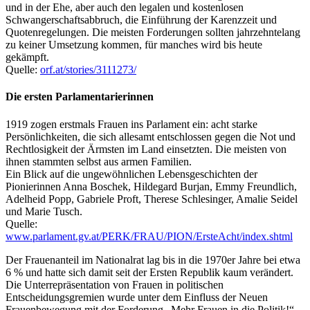
und in der Ehe, aber auch den legalen und kostenlosen
Schwangerschaftsabbruch, die Einführung der Karenzzeit und
Quotenregelungen. Die meisten Forderungen sollten jahrzehntelang
zu keiner Umsetzung kommen, für manches wird bis heute
gekämpft.
Quelle:
orf.at/stories/3111273/
Die ersten Parlamentarierinnen
1919 zogen erstmals Frauen ins Parlament ein: acht starke
Persönlichkeiten, die sich allesamt entschlossen gegen die Not und
Rechtlosigkeit der Ärmsten im Land einsetzten. Die meisten von
ihnen stammten selbst aus armen Familien.
Ein Blick auf die ungewöhnlichen Lebensgeschichten der
Pionierinnen Anna Boschek, Hildegard Burjan, Emmy Freundlich,
Adelheid Popp, Gabriele Proft, Therese Schlesinger, Amalie Seidel
und Marie Tusch.
Quelle:
www.parlament.gv.at/PERK/FRAU/PION/ErsteAcht/index.shtml
Der Frauenanteil im Nationalrat lag bis in die 1970er Jahre bei etwa
6 % und hatte sich damit seit der Ersten Republik kaum verändert.
Die Unterrepräsentation von Frauen in politischen
Entscheidungsgremien wurde unter dem Einfluss der Neuen
Frauenbewegung mit der Forderung „Mehr Frauen in die Politik!“