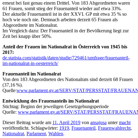
erneut bei fast genau einem Drittel. Von 183 Abgeordneten waren
61 Frauen, somit stieg der Frauenanteil wieder auf etwa 33%.
Der aktuelle Frauenanteil ist in der XXVI. GP mit etwa 35 % so
hoch wie noch nie. Demnach arbeiten derzeit 65 Frauen als
Abgeordnete im Nationalrat.
Im Vergleich dazu: Der Frauenanteil in der Bevölkerung liegt zur
Zeit bei knapp über 50%.
Anteil der Frauen im Nationalrat in Österreich von 1945 bis
2017:
de.statista.com/statistik/daten/studie/729461/umfrage/frauenanteil-
im-nationalrat-in-oesterreich/
Frauenanteil im Nationalrat
Von den 183 Abgeordneten des Nationalrats sind derzeit 68 Frauen
(37,16 %).
Quelle:
www.parlament.gv.at/SERV/STAT/PERSSTAT/FRAUENANTE
Entwicklung des Frauenanteils im Nationalrat
Stichtag: Beginn der jeweiligen Gesetzgebungsperiode
Quelle:
www.parlament.gv.at/SERV/STAT/PERSSTAT/FRAUENANTE
Dieser Beitrag wurde am
11. April 2019
von
ansajusa
unter
macht
veröffentlicht. Schlagwörter:
1919
,
Frauenanteil
,
Frauenwahlrecht
,
Nationalrat
,
Parlament
,
Wahlen
.