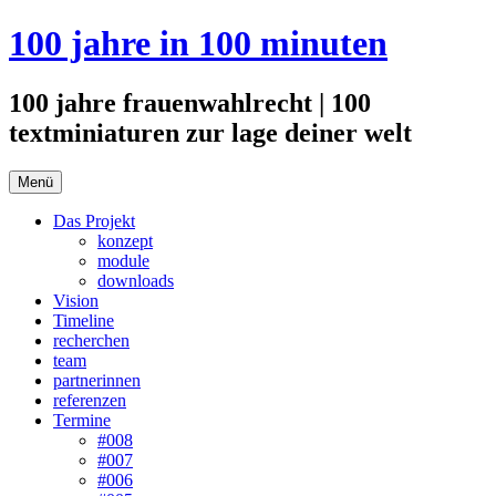
Zum
100 jahre in 100 minuten
Inhalt
springen
100 jahre frauenwahlrecht | 100
textminiaturen zur lage deiner welt
Menü
Das Projekt
konzept
module
downloads
Vision
Timeline
recherchen
team
partnerinnen
referenzen
Termine
#008
#007
#006