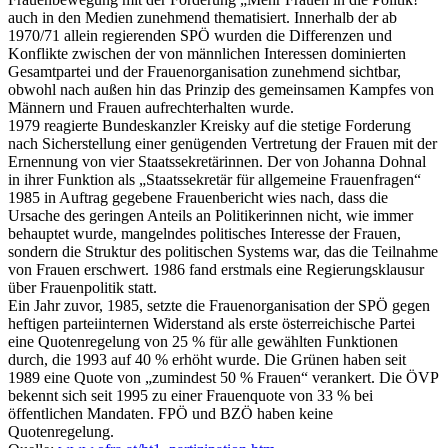
auch in den Medien zunehmend thematisiert. Innerhalb der ab
1970/71 allein regierenden SPÖ wurden die Differenzen und
Konflikte zwischen der von männlichen Interessen dominierten
Gesamtpartei und der Frauenorganisation zunehmend sichtbar,
obwohl nach außen hin das Prinzip des gemeinsamen Kampfes von
Männern und Frauen aufrechterhalten wurde.
1979 reagierte Bundeskanzler Kreisky auf die stetige Forderung
nach Sicherstellung einer genügenden Vertretung der Frauen mit der
Ernennung von vier Staatssekretärinnen. Der von Johanna Dohnal
in ihrer Funktion als „Staatssekretär für allgemeine Frauenfragen“
1985 in Auftrag gegebene Frauenbericht wies nach, dass die
Ursache des geringen Anteils an Politikerinnen nicht, wie immer
behauptet wurde, mangelndes politisches Interesse der Frauen,
sondern die Struktur des politischen Systems war, das die Teilnahme
von Frauen erschwert. 1986 fand erstmals eine Regierungsklausur
über Frauenpolitik statt.
Ein Jahr zuvor, 1985, setzte die Frauenorganisation der SPÖ gegen
heftigen parteiinternen Widerstand als erste österreichische Partei
eine Quotenregelung von 25 % für alle gewählten Funktionen
durch, die 1993 auf 40 % erhöht wurde. Die Grünen haben seit
1989 eine Quote von „zumindest 50 % Frauen“ verankert. Die ÖVP
bekennt sich seit 1995 zu einer Frauenquote von 33 % bei
öffentlichen Mandaten. FPÖ und BZÖ haben keine
Quotenregelung.