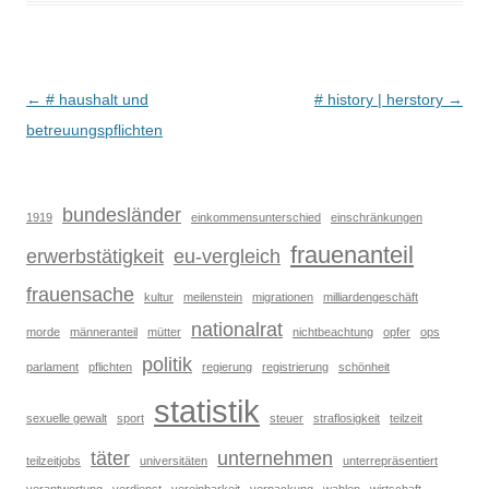
Beitragsnavigation
←
# haushalt und
# history | herstory
→
betreuungspflichten
bundesländer
1919
einkommensunterschied
einschränkungen
frauenanteil
erwerbstätigkeit
eu-vergleich
frauensache
kultur
meilenstein
migrationen
milliardengeschäft
nationalrat
morde
männeranteil
mütter
nichtbeachtung
opfer
ops
politik
parlament
pflichten
regierung
registrierung
schönheit
statistik
sexuelle gewalt
sport
steuer
straflosigkeit
teilzeit
täter
unternehmen
teilzeitjobs
universitäten
unterrepräsentiert