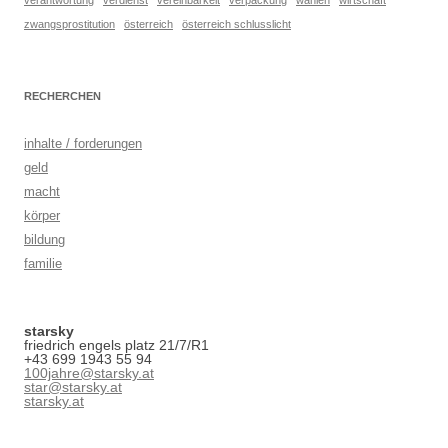
verantwortung
verdienst
vereinbarkeit
verpackung
wahlen
wirtschaft
zwangsprostitution
österreich
österreich schlusslicht
RECHERCHEN
inhalte / forderungen
geld
macht
körper
bildung
familie
starsky
friedrich engels platz 21/7/R1
+43 699 1943 55 94
100jahre@starsky.at
star@starsky.at
starsky.at