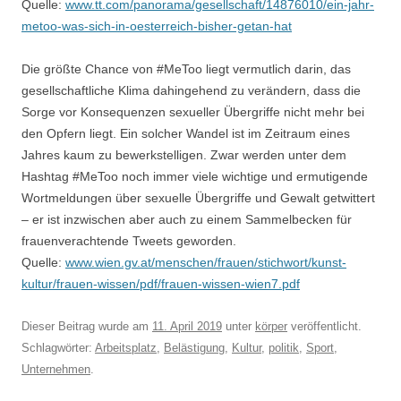
Quelle:
www.tt.com/panorama/gesellschaft/14876010/ein-jahr-
metoo-was-sich-in-oesterreich-bisher-getan-hat
Die größte Chance von #MeToo liegt vermutlich darin, das
gesellschaftliche Klima dahingehend zu verändern, dass die
Sorge vor Konsequenzen sexueller Übergriffe nicht mehr bei
den Opfern liegt. Ein solcher Wandel ist im Zeitraum eines
Jahres kaum zu bewerkstelligen. Zwar werden unter dem
Hashtag #MeToo noch immer viele wichtige und ermutigende
Wortmeldungen über sexuelle Übergriffe und Gewalt getwittert
– er ist inzwischen aber auch zu einem Sammelbecken für
frauenverachtende Tweets geworden.
Quelle:
www.wien.gv.at/menschen/frauen/stichwort/kunst-
kultur/frauen-wissen/pdf/frauen-wissen-wien7.pdf
Dieser Beitrag wurde am
11. April 2019
unter
körper
veröffentlicht.
Schlagwörter:
Arbeitsplatz
,
Belästigung
,
Kultur
,
politik
,
Sport
,
Unternehmen
.