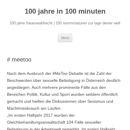
Zum
Inhalt
100 jahre in 100 minuten
springen
100 jahre frauenwahlrecht | 100 textminiaturen zur lage deiner welt
Menü
# meetoo
Nach dem Ausbruch der #MeToo-Debatte ist die Zahl der
Beschwerden über sexuelle Belästigung in Österreich deutlich
angestiegen. Auch mehrere prominente Fälle aus den
Bereichen Politik, Kultur und Sport wurden seitdem öffentlich
gemacht und hielten die Diskussionen über Sexismus und
Machtmissbrauch am Laufen.
„Im ersten Halbjahr 2017 wurden der
Gleichbehandlungsanwaltschaft 104 Fälle sexueller
Belästigung in der Arbeitswelt gemeldet. Im ersten Halbjahr