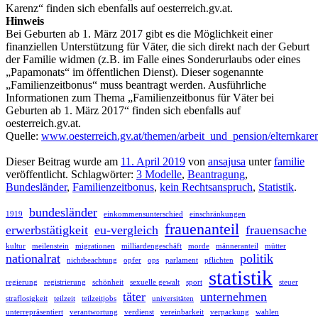
Karenz“ finden sich ebenfalls auf oesterreich.gv.at.
Hinweis
Bei Geburten ab 1. März 2017 gibt es die Möglichkeit einer
finanziellen Unterstützung für Väter, die sich direkt nach der Geburt
der Familie widmen (z.B. im Falle eines Sonderurlaubs oder eines
„Papamonats“ im öffentlichen Dienst). Dieser sogenannte
„Familienzeitbonus“ muss beantragt werden. Ausführliche
Informationen zum Thema „Familienzeitbonus für Väter bei
Geburten ab 1. März 2017“ finden sich ebenfalls auf
oesterreich.gv.at.
Quelle:
www.oesterreich.gv.at/themen/arbeit_und_pension/elternkaren
Dieser Beitrag wurde am
11. April 2019
von
ansajusa
unter
familie
veröffentlicht. Schlagwörter:
3 Modelle
,
Beantragung
,
Bundesländer
,
Familienzeitbonus
,
kein Rechtsanspruch
,
Statistik
.
bundesländer
1919
einkommensunterschied
einschränkungen
frauenanteil
erwerbstätigkeit
eu-vergleich
frauensache
kultur
meilenstein
migrationen
milliardengeschäft
morde
männeranteil
mütter
nationalrat
politik
nichtbeachtung
opfer
ops
parlament
pflichten
statistik
regierung
registrierung
schönheit
sexuelle gewalt
sport
steuer
täter
unternehmen
straflosigkeit
teilzeit
teilzeitjobs
universitäten
unterrepräsentiert
verantwortung
verdienst
vereinbarkeit
verpackung
wahlen