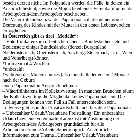
besteht derzeit nicht. Im Folgenden werden die Fälle, in denen ein
Anspruch besteht, sowie die Möglichkeit einer Vereinbarung mit der
Arbeitgeberin/dem Arbeitgeber beschrieben.
Die Väterfrühkarenz bzw. der Papamonat soll die gemeinsame
Betreuung des Kindes mit der Mutter in den ersten Lebenswochen
ermöglichen.
In Österreich gibt es drei „Modelle“:
–
Väterfrühkarenz im öffentlichen Dienst: Bundesbedienstete und
Bedienstete einiger Bundesländer (derzeit Burgenland,
Niederösterreich, Oberösterreich, Salzburg, Steiermark, Tirol, Wien
und Vorarlberg) können
*für maximal 4 Wochen
*unbezahlt
*während des Mutterschutzes (also innerhalb der ersten 2 Monate
nach der Geburt)
einen Papamonat in Anspruch nehmen.
– Väterfrühkarenz im Kollektivvertrag: In manchen Branchen räumt
der Kollektivvertrag die Möglichkeit eines Papamonats ein. Die
Bedingungen können von Fall zu Fall unterschiedlich sein.
Teilweise gibt es in der Privatwirtschaft auch bezahlte Papamonate.
– Unbezahlter Urlaub/Vereinbarte Freistellung: Ein unbezahlter
Urlaub bzw. eine vereinbarte Karenz ist mit Zustimmung der
Arbeitgeberin/des Arbeitgebers grundsätzlich für alle
Arbeitnehmerinnen/Arbeitnehmer möglich. Ausführliche
Informationen zum Thema „Unbezahlter Urlaub/Vereinbarte