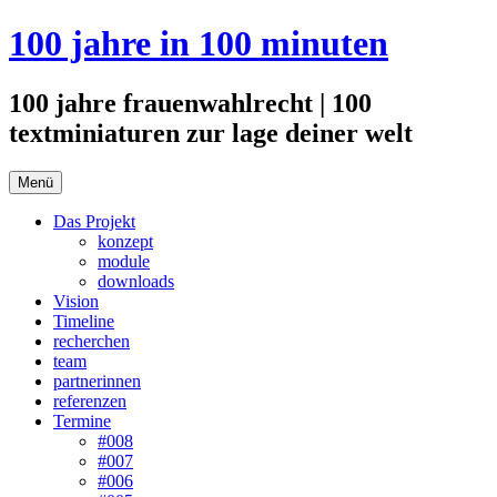
Zum
100 jahre in 100 minuten
Inhalt
springen
100 jahre frauenwahlrecht | 100
textminiaturen zur lage deiner welt
Menü
Das Projekt
konzept
module
downloads
Vision
Timeline
recherchen
team
partnerinnen
referenzen
Termine
#008
#007
#006